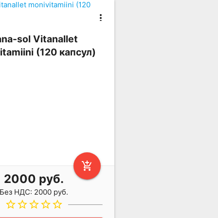
more_vert
na-sol Vitanallet
itamiini (120 капсул)
add_shopping_cart
2000 руб.
Без НДС: 2000 руб.
star_border
star_border
star_border
star_border
star_border