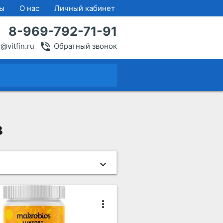
ты
О нас
Личный кабинет
8-969-792-71-91
phone_in_talk
o@vitfin.ru
Обратный звонок
close
в
more_vert