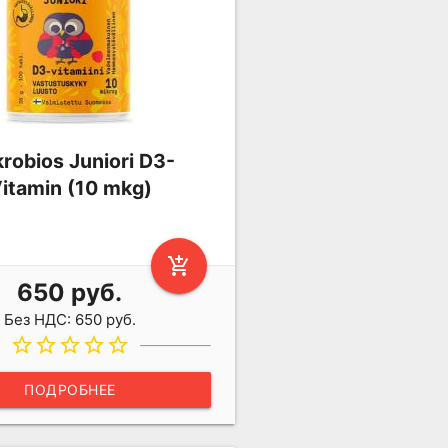
robios Juniori D3-
itamin (10 mkg)
add_shopping_cart
650 руб.
Без НДС: 650 руб.
star_border
star_border
star_border
star_border
star_border
ПОДРОБНЕЕ