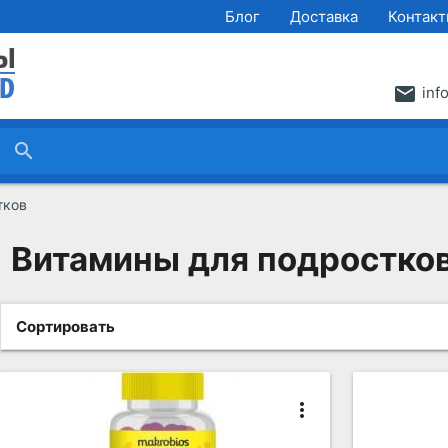
Блог
Доставка
Контак
email
inf
search
тков
Витамины для подростко
Сортировать
more_vert