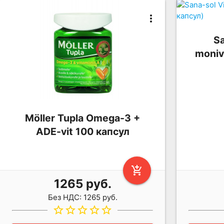
more_vert
Sa
moniv
Möller Tupla Omega-3 +
ADE-vit 100 капсул
add_shopping_cart
1265 руб.
Без НДС: 1265 руб.
star_border
star_border
star_border
star_border
star_border