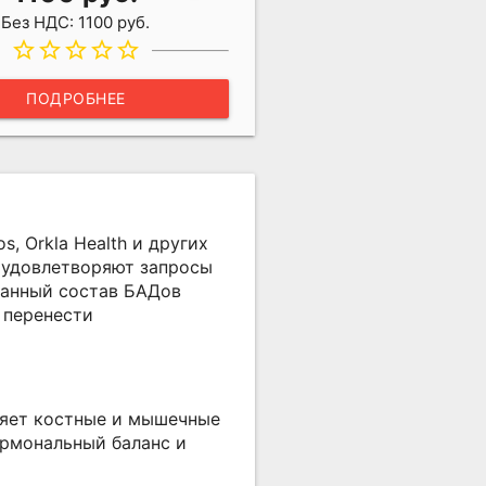
Без НДС: 1100 руб.
star_border
star_border
star_border
star_border
star_border
ПОДРОБНЕЕ
, Orkla Health и других
 удовлетворяют запросы
ранный состав БАДов
 перенести
ляет костные и мышечные
ормональный баланс и