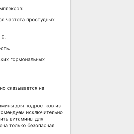
мплексов:
ся частота простудных
 E.
сть.
зких гормональных
но сказывается на
амины для подростков из
екомендуем исключительно
пить витамины для
лена только безопасная