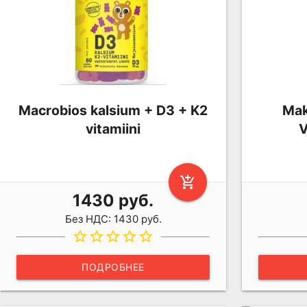
Macrobios kalsium + D3 + K2
Mak
vitamiini
V
add_shopping_cart
1430 руб.
Без НДС: 1430 руб.
star_border
star_border
star_border
star_border
star_border
ПОДРОБНЕЕ