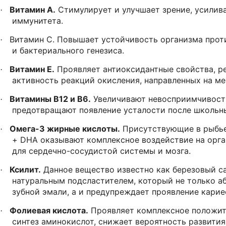
Витамин A.
Стимулирует и улучшает зрение, усилив
·
иммунитета.
Витамин C. Повышает устойчивость организма прот
·
и бактериального генезиса.
Витамин E.
Проявляет антиоксидантные свойства, р
·
активность реакций окисления, направленных на м
Витамины B12 и B6.
Увеличивают невосприимчивость
·
предотвращают появление усталости после школьны
Омега-3 жирные кислоты.
Присутствующие в рыбье
·
+ DHA оказывают комплексное воздействие на орга
для сердечно-сосудистой системы и мозга.
Ксилит.
Данное вещество известно как березовый сах
·
натуральным подсластителем, который не только а
зубной эмали, а и предупреждает проявление карие
Фолиевая кислота.
Проявляет комплексное положит
·
синтез аминокислот, снижает вероятность развит