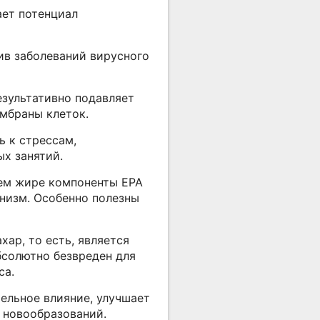
ает потенциал
ив заболеваний вирусного
езультативно подавляет
ембраны клеток.
 к стрессам,
х занятий.
м жире компоненты EPA
низм. Особенно полезны
ар, то есть, является
бсолютно безвреден для
са.
ельное влияние, улучшает
ия новообразований.