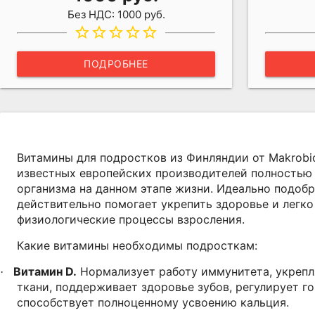
Без НДС: 1000 руб.
star_border
star_border
star_border
star_border
star_border
ПОДРОБНЕЕ
Витамины для подростков из Финляндии от Makrobios
известных европейских производителей полностью
организма на данном этапе жизни. Идеально подоб
действительно помогает укрепить здоровье и легко
физиологические процессы взросления.
Какие витамины необходимы подросткам:
Витамин D.
Нормализует работу иммунитета, укреп
·
ткани, поддерживает здоровье зубов, регулирует г
способствует полноценному усвоению кальция.