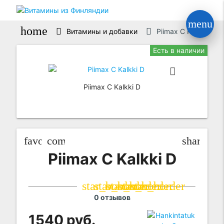
menu
home
Витамины и добавки
Piimax C Kalkki D
Есть в наличии
Piimax C Kalkki D
favorite_border
compare_arrows
share
Piimax C Kalkki D
star_border
star_border
star_border
star_border
star_border
0 отзывов
1540 руб.